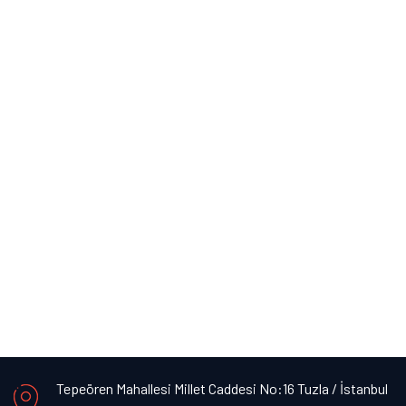
Tepeören Mahallesi Millet Caddesi No:16 Tuzla / İstanbul