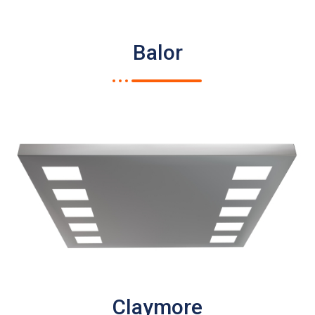
Balor
Claymore