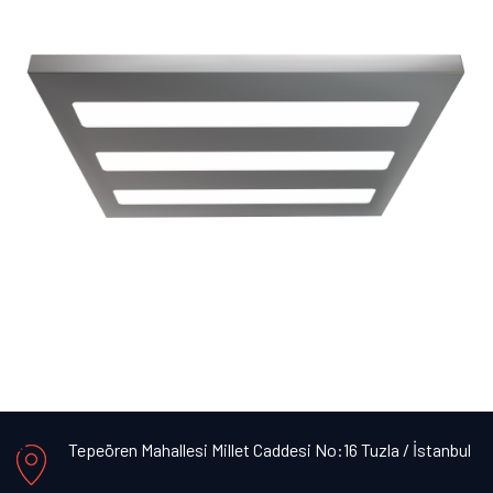
Tepeören Mahallesi Millet Caddesi No:16 Tuzla / İstanbul