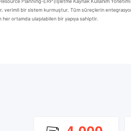
 Resource Planning-ERP (İşletme Kaynak Kullanım Yönetimi 
ilir, verimli bir sistem kurmuştur. Tüm süreçlerin entegras
her ortamda ulaşılabilen bir yapıya sahiptir.
,
4
0
0
0