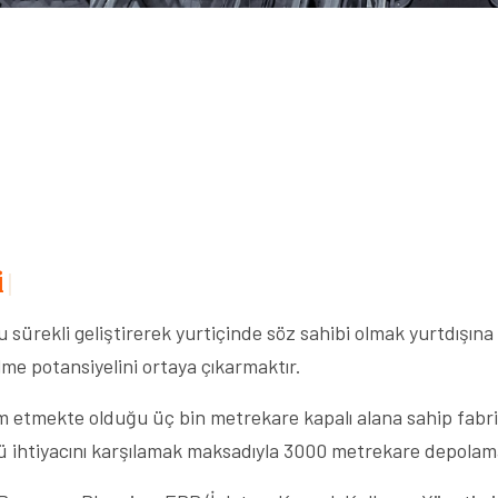
i
y
i
K
u
l
l
a
|
ürekli geliştirerek yurtiçinde söz sahibi olmak yurtdışına
me potansiyelini ortaya çıkarmaktır.
m etmekte olduğu üç bin metrekare kapalı alana sahip fabri
lü ihtiyacını karşılamak maksadıyla 3000 metrekare depolam