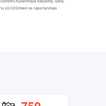
Sistemi) kullanmaya başlamış, satış,
yonu yürütülmesi ve raporlanması
7
5
0