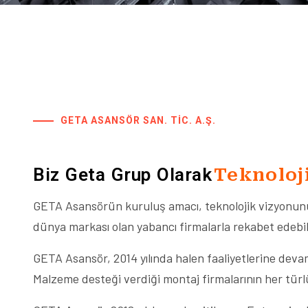
GETA ASANSÖR SAN. TIC. A.Ş.
Biz Geta Grup Olarak
T
e
k
n
o
l
o
j
GETA Asansörün kuruluş amacı, teknolojik vizyonunu s
dünya markası olan yabancı firmalarla rekabet edebil
GETA Asansör, 2014 yılında halen faaliyetlerine deva
Malzeme desteği verdiği montaj firmalarının her tür