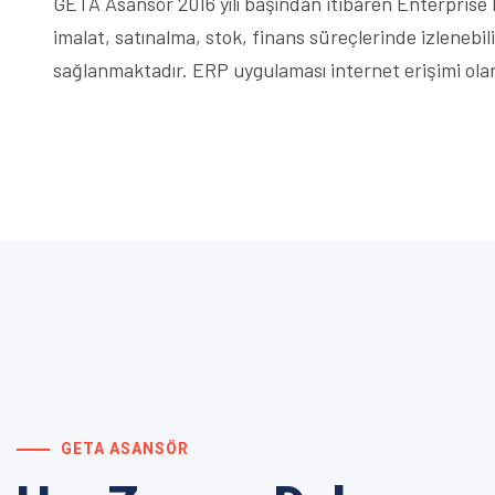
GETA Asansör 2016 yılı başından itibaren Enterprise
imalat, satınalma, stok, finans süreçlerinde izleneb
sağlanmaktadır. ERP uygulaması internet erişimi olan 
GETA ASANSÖR