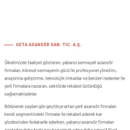
GETA ASANSÖR SAN. TIC. A.Ş.
Ülkelimizde faaliyet gösteren, yabancı sermayeli asansör
firmaları, küresel sermayenin gücü ile profesyonel yönetim,
araştırma geliştirme, teknolojik imkanlar ve benzeri nedenler ile
yerli firmalara nazaran, sektörde rekabet üstünlüğü
sağlamaktadırlar.
Bölünerek sayıları gün geçtikçe artan yerli asansör firmaları
kendi segmentindeki firmalar ile rekabet ederek kar
yüzdesinden fedakarlık ederken, yabancı asansör firmaları
pastadan daha fazla pay koparmak adına daha agresif fiyat